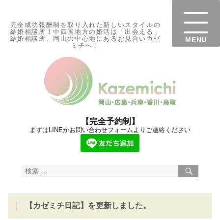
完全成功報酬制を取り入れた新しいスタイルの
結婚相談所！中四国地方の婚活は「出会える」
結婚相談所、岡山の中心地にあるお見合いカゼ
ミチへ！
岡山の
【完全予約制】
まずはLINEかお問い合わせフォームよりご連絡ください
検
検
索
索
対
【カゼミチ日記】を更新しました。
象: