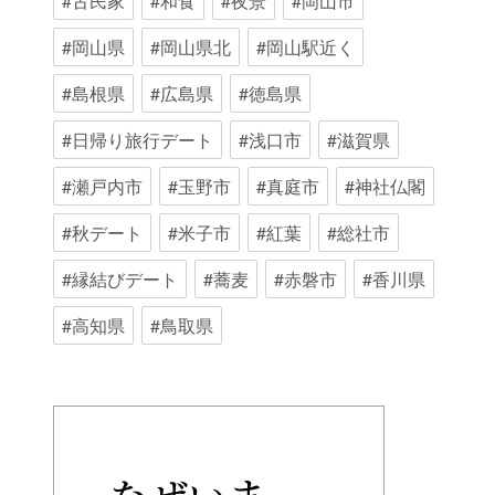
#古民家
#和食
#夜景
#岡山市
#岡山県
#岡山県北
#岡山駅近く
#島根県
#広島県
#徳島県
#日帰り旅行デート
#浅口市
#滋賀県
#瀬戸内市
#玉野市
#真庭市
#神社仏閣
#秋デート
#米子市
#紅葉
#総社市
#縁結びデート
#蕎麦
#赤磐市
#香川県
#高知県
#鳥取県