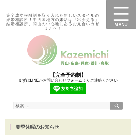
完全成功報酬制を取り入れた新しいスタイルの
結婚相談所！中四国地方の婚活は「出会える」
結婚相談所、岡山の中心地にあるお見合いカゼ
ミチへ！
岡山の
【完全予約制】
まずはLINEかお問い合わせフォームよりご連絡ください
検
検
索
索
対
夏季休暇のお知らせ
象: