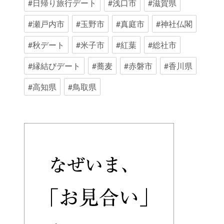
#日帰り旅行デート
#浅口市
#滋賀県
#瀬戸内市
#玉野市
#真庭市
#神社仏閣
#秋デート
#米子市
#紅葉
#総社市
#縁結びデート
#蕎麦
#赤磐市
#香川県
#高知県
#鳥取県